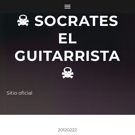
☠ SOCRATES
EL
GUITARRISTA
☠
Sitio oficial
20120222