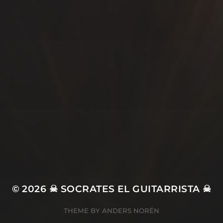
SÍGUEME…
© 2026
☠ SOCRATES EL GUITARRISTA ☠
THEME BY
ANDERS NORÉN