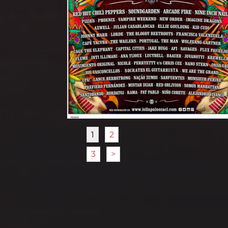
1
2
3
>