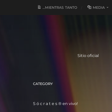
…MIENTRAS TANTO
MEDIA
Sitio oficial
CATEGORY
S ó c r a t e s ® en vivo!