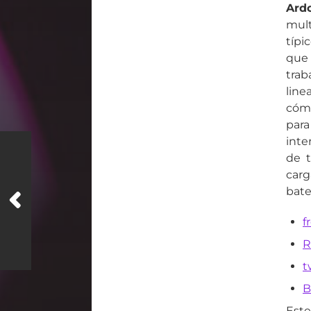
Ard
mult
típi
que 
trab
line
cómo
para
inte
de t
carg
bate
f
R
t
B
Este