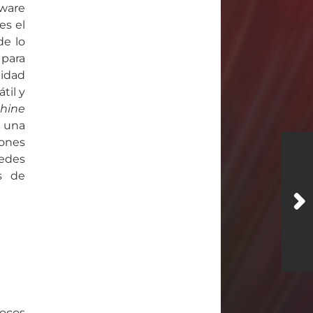
tware
es el
de lo
 para
lidad
til y
hine
e una
rones
uedes
os de
pocos