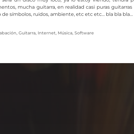
entos, mucha guitarra, en realidad casi puras guitarras
o de símbolos, ruidos, ambiente, etc etc etc… bla bla bla…
abación
,
Guitarra
,
Internet
,
Música
,
Software