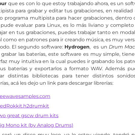
our
que es con lo que estoy trabajando ahora, es un sof
ipista para grabar y editar tus grabaciones, en realidad 
co programa multipista para hacer grabaciones, dentro 
pude evaluar para Linux, es lo más liviano y completo
ajar en tus grabaciones, puedes trabajar tanto en moda
al como en patrones para ir creando música, es muy versá
do. El segundo software:
Hydrogen
, es un
Drum Mac
 grabar las baterías, este software es muy simple, tien
rfaz muy intuitiva en la cual puedes ir grabando los pat
us baterías y exportarlos a formato WAV. Además p
ar distintas bibliotecas para tener distintos sonid
rías, acá les dejo un link para descargar librerías:
reewavesamples.com
edRokkit.h2drumkit
wo great gscw drum kits
ig Mono kit (by Analog Drums)
 será un disco muy loco, ya lo estoy viendo, tendrá 