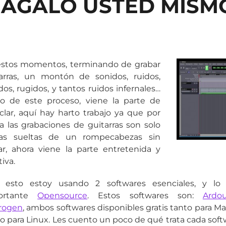
ÁGALO USTED MISM
estos momentos, terminando de grabar
arras, un montón de sonidos, ruidos,
idos, rugidos, y tantos ruidos infernales…
o de este proceso, viene la parte de
lar, aquí hay harto trabajo ya que por
a las grabaciones de guitarras son solo
zas sueltas de un rompecabezas sin
r, ahora viene la parte entretenida y
tiva.
a esto estoy usando 2 softwares esenciales, y lo
ortante
Opensource
. Estos softwares son:
Ardou
rogen
, ambos softwares disponibles gratis tanto para M
 para Linux. Les cuento un poco de qué trata cada soft