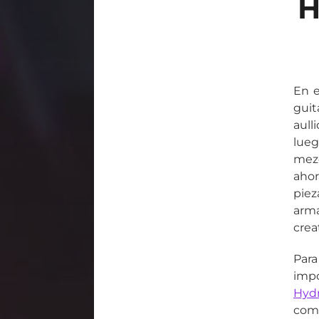
H
En 
guit
aull
lueg
mezc
ahor
pie
arma
crea
Par
imp
Hyd
como