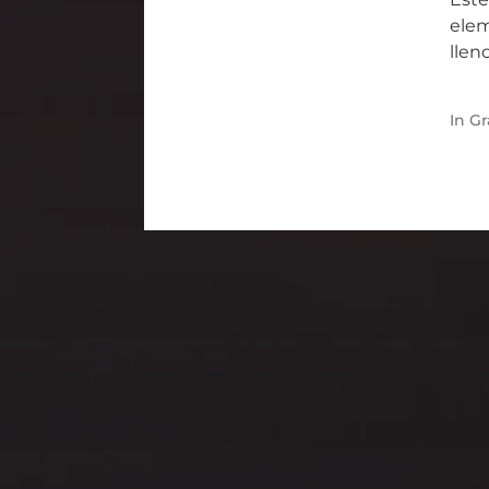
elem
llen
In
Gr