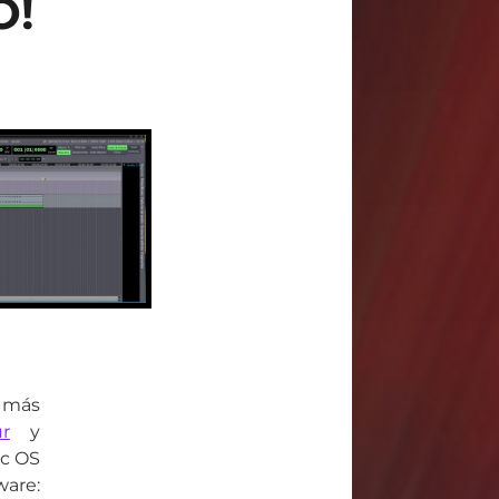
O!
 más
r
y
ac OS
ware: