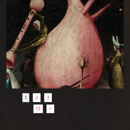
1
2
3
…
13
>