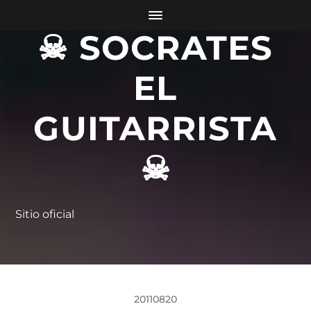
☠ SOCRATES
EL
GUITARRISTA
☠
Sitio oficial
20110820