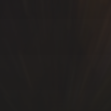
SÍGUEME…