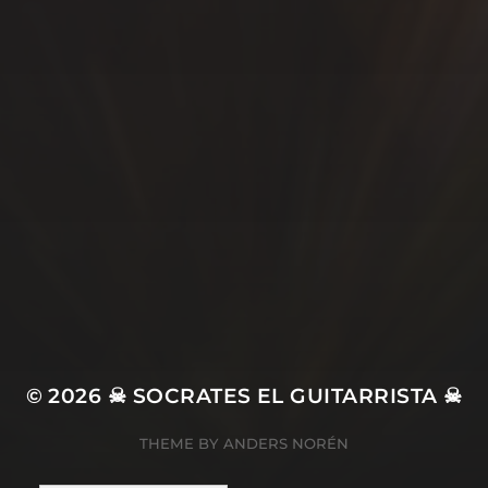
SÍGUEME…
© 2026
☠ SOCRATES EL GUITARRISTA ☠
THEME BY
ANDERS NORÉN