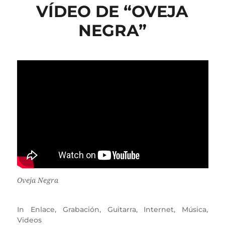
VÍDEO DE “OVEJA
NEGRA”
Oveja Negra
In
Enlace
,
Grabación
,
Guitarra
,
Internet
,
Música
,
Videos