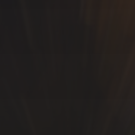
SÍGUEME…