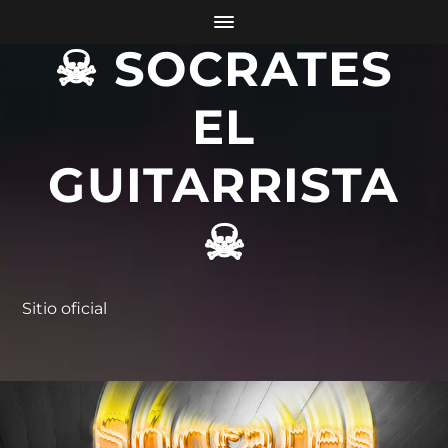
☠ SOCRATES
EL
GUITARRISTA
☠
Sitio oficial