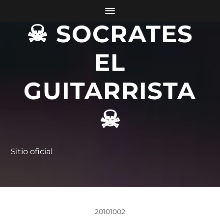
☠ SOCRATES
EL
GUITARRISTA
☠
Sitio oficial
20101002