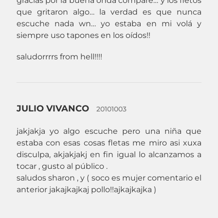
gracias por la buena onda compare… y los fletos
que gritaron algo… la verdad es que nunca
escuche nada wn… yo estaba en mi volá y
siempre uso tapones en los oídos!!
saludorrrrs from hell!!!!
JULIO VIVANCO
20101003
jakjakja yo algo escuche pero una niña que
estaba con esas cosas fletas me miro asi xuxa
disculpa, akjakjakj en fin igual lo alcanzamos a
tocar , gusto al público .
saludos sharon , y ( soco es mujer comentario el
anterior jakajkajkaj pollo!!ajkajkajka )