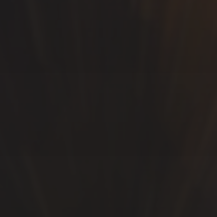
SÍGUEME…