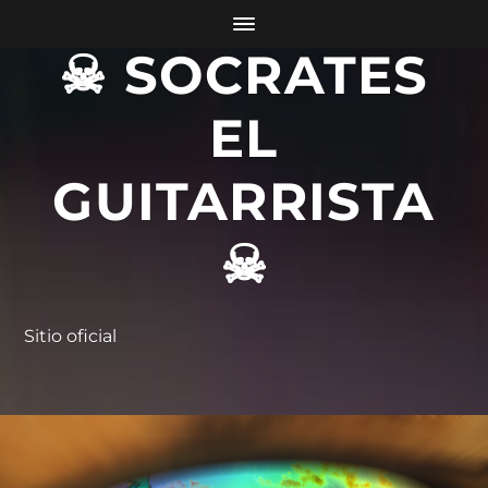
☠ SOCRATES
EL
GUITARRISTA
☠
Sitio oficial