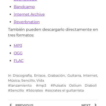
Bandcamp
Internet Archive
Reverbnation
También pueden descargarlo directamente en
tres formatos:
MP3
OGG
FLAC
In
Discografia
,
Enlace
,
Grabación
,
Guitarra
,
Internet
,
Música
,
Sencillo
,
Vida
lanzamiento
mp3
Pulsatis Ostium Diaboli
Sencillo
Sócrates
socrates el guitarrista
PREVIOUS
NEXT