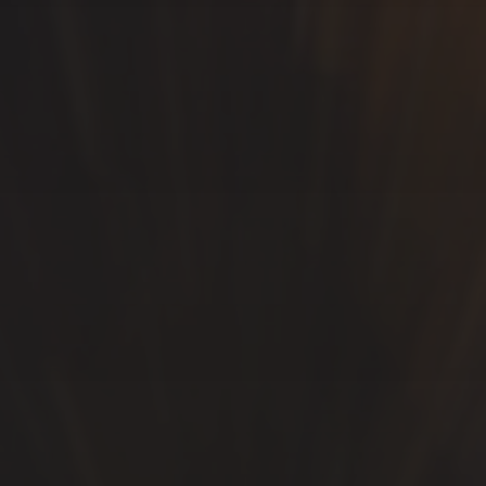
SÍGUEME…