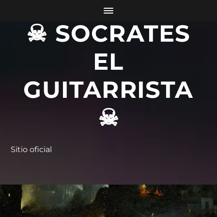
☠ SOCRATES
EL
GUITARRISTA
☠
Sitio oficial