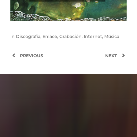
In
Discografia
,
Enlace
,
Grabación
,
Internet
,
Música
PREVIOUS
NEXT