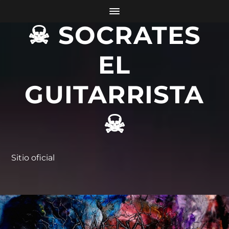
☠ SOCRATES
EL
GUITARRISTA
☠
Sitio oficial