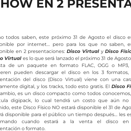
HOW EN 2 PRESENT
 todos saben, este próximo 31 de Agosto el disco e
onible por internet… pero para los que no saben, e
onible en 2 presentaciones:
Disco Virtual
y
Disco Físi
o Virtual
es lo que será lanzado el próximo 31 de Agost
sta de un paquete en formato FLAC, OGG o MP3, 
ieren pueden descargar el disco en los 3 formatos,
entación del disco (Disco Virtual) viene con una car
amente digital, y los tracks, todo esto gratis. El
Disco Fí
cambio, es un disco compacto como todos conocemos,
tula digipack, lo cual tendrá un costo que aún no
nido, este Disco Físico NO estará disponible el 31 de Ag
rá disponible para el público un tiempo después… les e
ormando cuando estará a la venta el disco en
entación o formato.