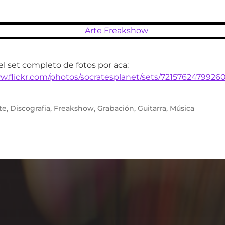
el set completo de fotos por aca:
w.flickr.com/photos/socratesplanet/sets/7215762479926
te
,
Discografia
,
Freakshow
,
Grabación
,
Guitarra
,
Música