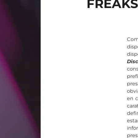
FREAKS
Como
disp
disp
Disc
con
pref
pres
obvi
en 
cara
defi
esta
inf
pres