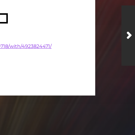
0718/with/4923824471/