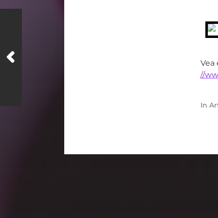
Vea 
//ww
In
Ar