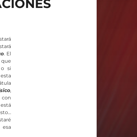
ACIONES
stará
stará
co
. El
o que
o si
 esta
átula
sico
,
 con
 está
osto…
staré
 esa