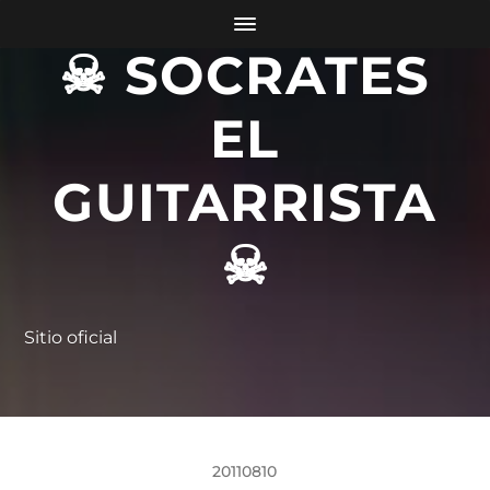
☠ SOCRATES
EL
GUITARRISTA
☠
Sitio oficial
20110810