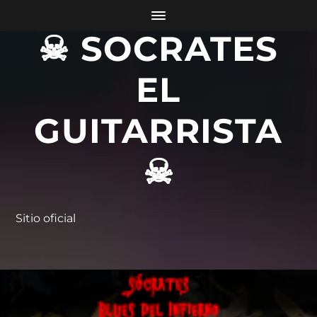
☠ SOCRATES
EL
GUITARRISTA
☠
Sitio oficial