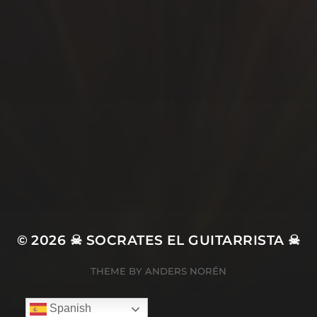
SÍGUEME…
© 2026
☠ SOCRATES EL GUITARRISTA ☠
THEME BY
ANDERS NORÉN
Spanish