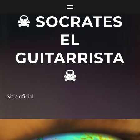
☠ SOCRATES
EL
GUITARRISTA
☠
Sitio oficial