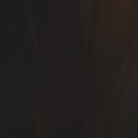
SÍGUEME…