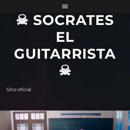
☠ SOCRATES
EL
GUITARRISTA
☠
Sitio oficial