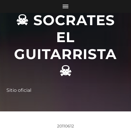
☠ SOCRATES
EL
GUITARRISTA
☠
Sitio oficial
20110612