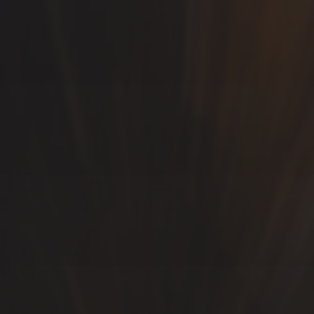
SÍGUEME…